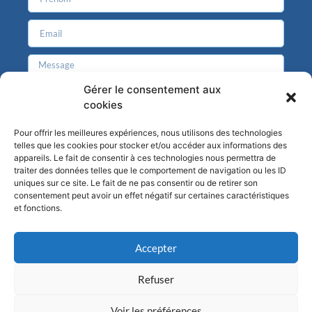
Gérer le consentement aux
cookies
J'accepte que mes données personnelles soient enregistrées
Pour offrir les meilleures expériences, nous utilisons des technologies
telles que les cookies pour stocker et/ou accéder aux informations des
dans le cadre du traitement de ma demande.
appareils. Le fait de consentir à ces technologies nous permettra de
traiter des données telles que le comportement de navigation ou les ID
Envoyer
uniques sur ce site. Le fait de ne pas consentir ou de retirer son
consentement peut avoir un effet négatif sur certaines caractéristiques
et fonctions.
Accepter
Termes & conditions
Refuser
Vie privée
RGPD
Voir les préférences