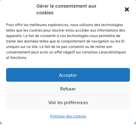
Gérer le consentement aux
cookies
J'accepte que mes données personnelles soient enregistrées
Pour offrir les meilleures expériences, nous utilisons des technologies
telles que les cookies pour stocker et/ou accéder aux informations des
dans le cadre du traitement de ma demande.
appareils. Le fait de consentir à ces technologies nous permettra de
traiter des données telles que le comportement de navigation ou les ID
Envoyer
uniques sur ce site. Le fait de ne pas consentir ou de retirer son
consentement peut avoir un effet négatif sur certaines caractéristiques
et fonctions.
Accepter
Termes & conditions
Refuser
Vie privée
RGPD
Voir les préférences
2022 NeoNotaires
Politique des cookies
Designed by